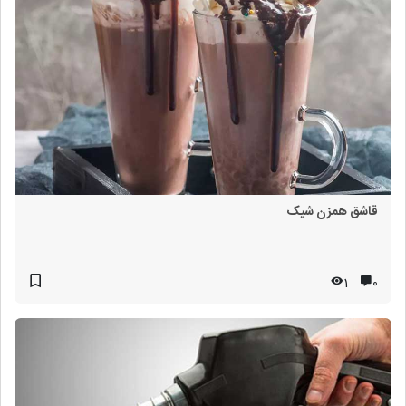
قاشق همزن شیک
1
۰