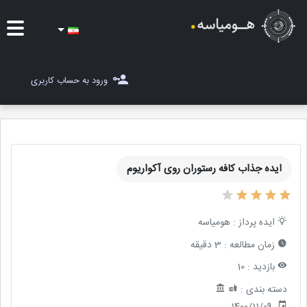
ایده ها
ورود به حساب کاربری
شغل یاب
مسابقات
ایده جذاب کافه رستوران روی آکواریوم
مجله هومیاسه
ثبت ایده
ایده پرداز :
هومیاسه
زمان مطالعه :
3 دقیقه
بازدید :
10
دسته بندی :
1400/11/09