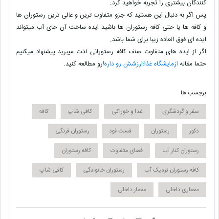
کنندگان بیشتری را تجربه خواهید کرد.
پس اگر به دنبال این هستید که جزو متفاوت ترین و عالی ترین رستوران ها
و کافه ها یا حتی کافه رستوران ها باشید ایده ساخت آن جای آب میتواند
ایده ای فوق العاده زیبا برای شما باشد.
اگر از ایده های متفاوت صنف کافه رستورانی لذت میبرید پیشنهاد میکنیم
حتما مقاله
ازمایشگاه غذا:ارزشش رو داره!
رو مطالعه کنید.
برچسب ها
سفر و گردشگری
غذا و خوراکی
کافی شاپ
کافه
دکور
رستوران
فست فود
رستوران فرنگی
رستوران کنار آب
فضای متفاوت
کافه رستوران
کافه رستوران نزدیک آب
رستوران خانوادگی
کافی شاپ
معماری داخلی
معمار داخلی