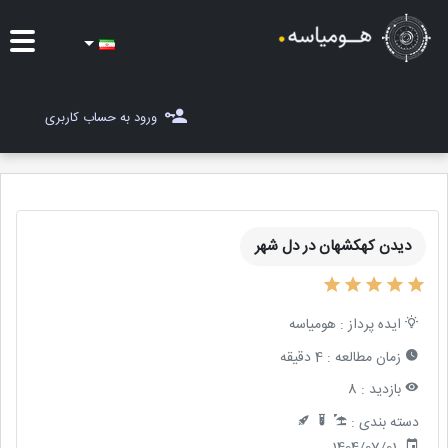
ایده ها
ورود به حساب کاربری
شغل یاب
مسابقات
دیدن کهکشهان در دل شهر
مجله هومیاسه
ثبت ایده
ایده پرداز :
هومیاسه
زمان مطالعه :
4 دقیقه
بازدید :
8
دسته بندی :
1404/07/01