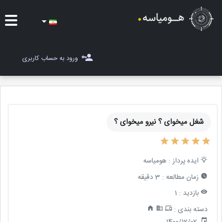
ایده ها
ورود به حساب کاربری
شغل یاب
مسابقات
شغل میخوای ؟ نیرو میخوای ؟
مجله هومیاسه
ثبت ایده
ایده پرداز :
هومیاسه
زمان مطالعه :
3 دقیقه
بازدید :
1
دسته بندی :
1400/12/02