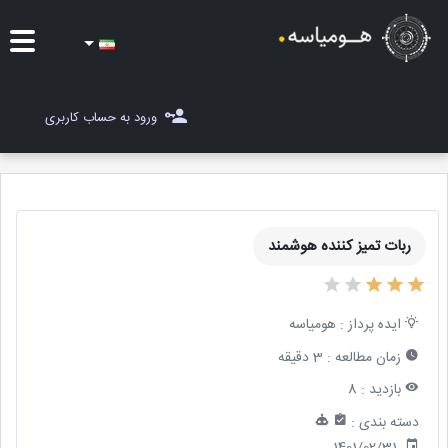
ایده ها
ورود به حساب کاربری
شغل یاب
مسابقات
ربات تمیز کننده هوشمند
مجله هومیاسه
ثبت ایده
ایده پرداز :
هومیاسه
زمان مطالعه :
3 دقیقه
بازدید :
8
دسته بندی :
1401/02/31