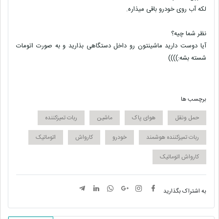
لکه آب روی خودرو باقی میذاره.
نظر شما چیه؟
آیا دوست دارید ماشینتون رو داخل دستگاهی بذارید و به صورت اتومات
شسته بشه:))))
برچسب ها
حمل ونقل
هوای پاک
ماشین
ربات تمیزکننده
ربات تمیزکننده هوشمند
خودرو
کارواش
اتوماتیک
کارواش اتوماتیک
به اشتراک بگذارید