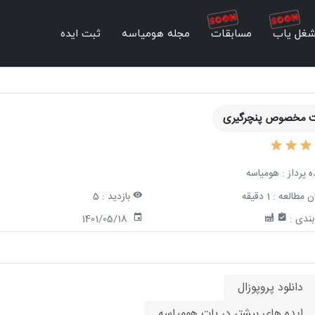
غل یاب
مسابقات
مجله هومیاسه
ثبت ایده
 مخصوص پنچرگیری
ه پرداز :
هومیاسه
ن مطالعه :
1 دقیقه
بازدید :
5
ندی :
1401/05/18
دانلود پروپوزال
ایده های بیشتر در بات هومیاسه