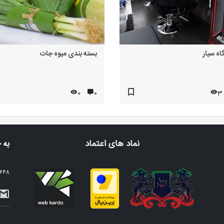
اه سیار
بسته بندی میوه جات
0
۰
3
نماد های اعتماد
به 
2648 نفر عضو خبرنامه م