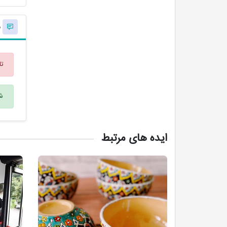
ن
تا
شم
ایده های مرتبط