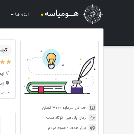
ایده ها
ش
گجت
اید
زما
دسته ب
حداقل سرمایه :
300
تومان
زمان بازدهی:
کوتاه مدت
بازار هدف :
عموم مردم