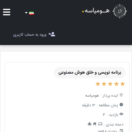
ایده ها
ورود به حساب کاربری
شغل یاب
مسابقات
برنامه نویسی و خلق هوش مصنوعی
مجله هومیاسه
ثبت ایده
ایده پرداز :
هومیاسه
زمان مطالعه :
3 دقیقه
بازدید :
6
دسته بندی :
1398/11/21