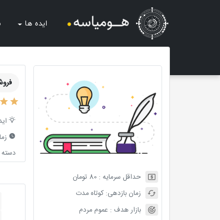
ایده ها
ش
فروش
اید
زما
دسته ب
حداقل سرمایه :
80
تومان
زمان بازدهی:
کوتاه مدت
بازار هدف :
عموم مردم