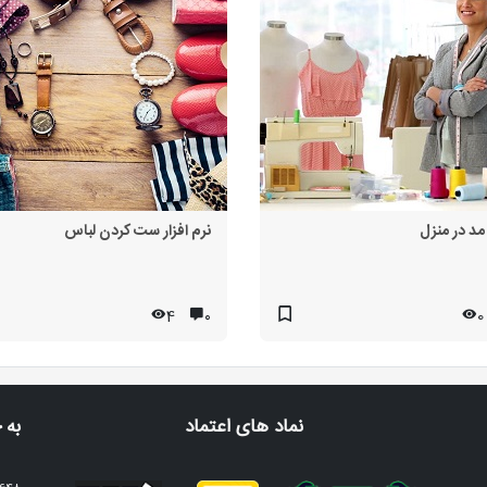
مد در منزل
نرم افزار ست کردن لباس
4
۰
0
نماد های اعتماد
به 