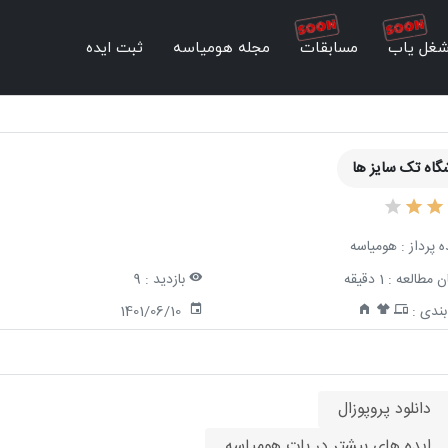
غل یاب
مسابقات
مجله هومیاسه
ثبت ایده
گاه تک سایز ها
ه پرداز :
هومیاسه
ن مطالعه :
1 دقیقه
بازدید :
9
ندی :
1401/06/10
دانلود پروپوزال
ایده های بیشتر در بات هومیاسه