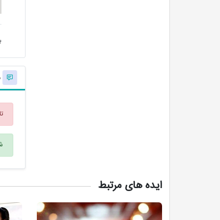
ب
ن
تا
شم
ایده های مرتبط