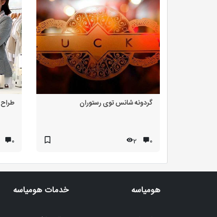
گردونه شانس توی رستوران
طراح 
۰
2
۰
هومیاسه
خدمات هومیاسه