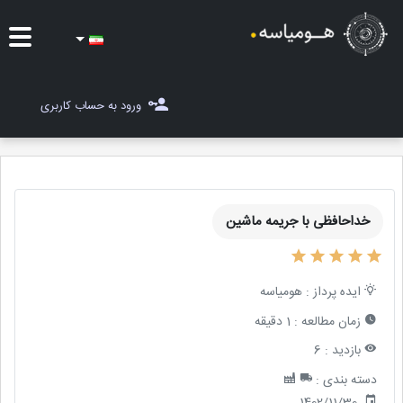
ایده ها
ورود به حساب کاربری
شغل یاب
مسابقات
خداحافظی با جریمه ماشین
مجله هومیاسه
ثبت ایده
ایده پرداز :
هومیاسه
زمان مطالعه :
1 دقیقه
بازدید :
6
دسته بندی :
1402/11/30