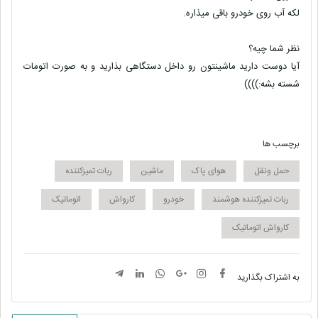
لکه آب روی خودرو باقی میذاره.
نظر شما چیه؟
آیا دوست دارید ماشینتون رو داخل دستگاهی بذارید و به صورت اتومات
شسته بشه:))))
برچسب ها
حمل ونقل
هوای پاک
ماشین
ربات تمیزکننده
ربات تمیزکننده هوشمند
خودرو
کارواش
اتوماتیک
کارواش اتوماتیک
به اشتراک بگذارید