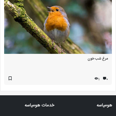
مرغ شب خون
1
۰
هومیاسه
خدمات هومیاسه