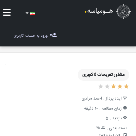
ایده ها
ورود به حساب کاربری
شغل یاب
مسابقات
مشاور تفریحات لاکچری
مجله هومیاسه
ثبت ایده
ایده پرداز :
احمد مرادی
زمان مطالعه :
10 دقیقه
بازدید :
5
دسته بندی :
1398/08/09