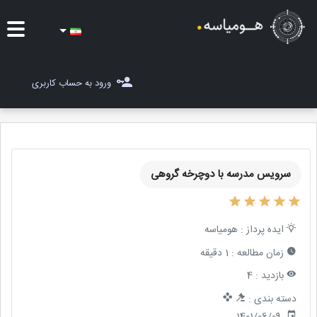
ایده ها
ورود به حساب کاربری
شغل یاب
مسابقات
سرویس مدرسه با دوچرخه گروهی
مجله هومیاسه
ثبت ایده
ایده پرداز :
هومیاسه
زمان مطالعه :
1 دقیقه
بازدید :
4
دسته بندی :
1401/06/09