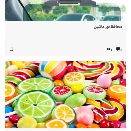
محافظ نور ماشین
0
۰