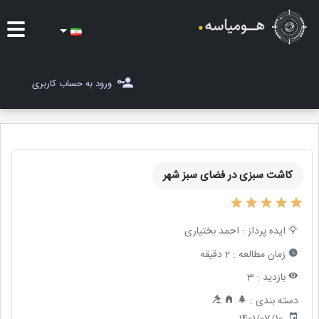
ایده ها
ورود به حساب کاربری
شغل یاب
مسابقات
کاشت سبزی در فضای سبز شهر
مجله هومیاسه
ثبت ایده
ایده پرداز :
احمد بختیاری
زمان مطالعه :
2 دقیقه
بازدید :
3
دسته بندی :
1401/07/10