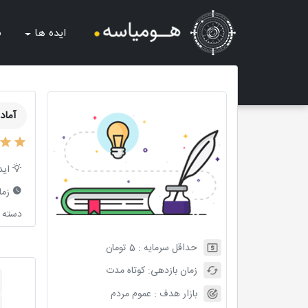
ایده ها
ش
آماد
اید
زما
دسته ب
حداقل سرمایه :
5
تومان
زمان بازدهی:
کوتاه مدت
بازار هدف :
عموم مردم