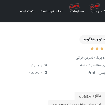
غل یاب
مسابقات
مجله هومیاسه
ثبت ایده
ه کردن فینگرفود
ه پرداز :
نسرین خزائی
ن مطالعه :
3 دقیقه
بازدید :
3
ندی :
1401/07/16
دانلود پروپوزال
ایده های بیشتر در بات هومیاسه