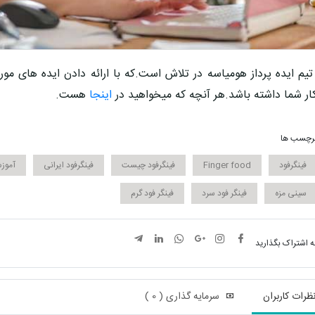
تیم ایده پرداز
هومیاسه
در تلاش است.که با ارائه دادن ایده های مو
ار
شما داشته باشد.هر آنچه که میخواهید در
اینجا
هست.
رچسب ها
فینگرفود
Finger food
فینگرفود چیست
فینگرفود ایرانی
آموزش
سینی مزه
فینگر فود سرد
فینگر فود گرم
ه اشتراک بگذارید
ظرات کاربران
سرمایه گذاری ( 0 )