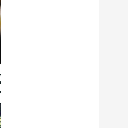
ب
ا
ب