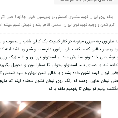
اینکه روی لیوان قهوه مشتری اسمش رو بنویسین خیلی جذابه ! حتی اگر م
گرم شدن و وجود قهوه توی لیوان اسمش ظاهر بشه و قهوش تموم میشه 
ه نظرتون چه چیزی میتونه در کنار کیفیت یک کافی شاپ و محبوب و م
ولین چیز جالبی که ممکنه خیلی براتون دلچسب و شیرین باشه اینه 
 نوشیدنی خودتونو سفارش میدین اسمتونو بپرسن و با ماژیک روی 
ماده شد با صدای بلند اسمتونو بخونن تا سفارشتون و تحویل بگیرید.
قتی لیوان گرمه نشون داده بشه و با خالی شدن لیوان و سرد شدنش ک
تی لیوان هایی اومده که رنگ روی لیوان نشون دهنده اینه که مایع 
نگشت بزنیم تو لیوان تا بفهمیم داغه یا نه