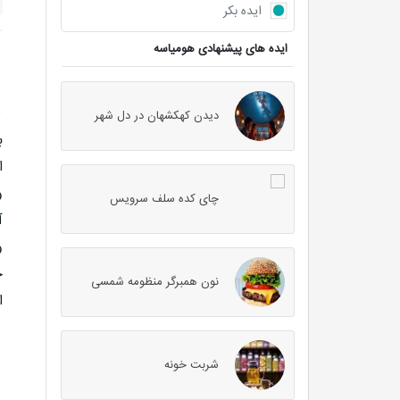
ایده بکر
ایده های پیشنهادی هومیاسه
دیدن کهکشهان در دل شهر
ب
ا
و
چای کده سلف سرویس
آ
و
ح
نون همبرگر منظومه شمسی
ا
شربت خونه