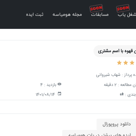
غل یاب
مسابقات
مجله هومیاسه
ثبت ایده
ن قهوه با اسم مشتری
ه پرداز :
شهاب شیروانی
ن مطالعه :
2 دقیقه
بازدید :
4
ندی :
1401/08/14
دانلود پروپوزال
ایده های بیشتر در بات هومیاسه