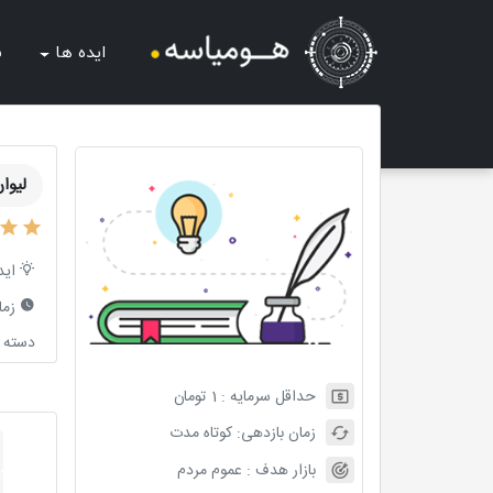
ایده ها
ش
لیوا
اید
زما
دسته ب
حداقل سرمایه :
1
تومان
زمان بازدهی:
کوتاه مدت
بازار هدف :
عموم مردم