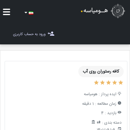
ایده ها
ورود به حساب کاربری
شغل یاب
مسابقات
کافه رستوران روی آب
مجله هومیاسه
ثبت ایده
ایده پرداز :
هومیاسه
زمان مطالعه :
1 دقیقه
بازدید :
4
دسته بندی :
1401/06/06