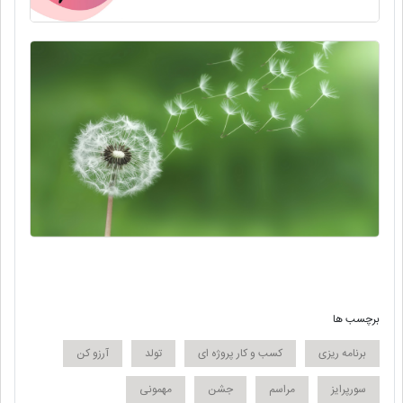
برچسب ها
برنامه ریزی
کسب و کار پروژه ای
تولد
آرزو کن
سورپرایز
مراسم
جشن
مهمونی