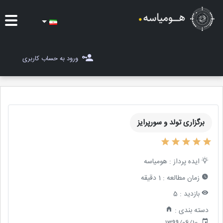
ایده ها
ورود به حساب کاربری
شغل یاب
مسابقات
برگزاری تولد و سورپرایز
مجله هومیاسه
ثبت ایده
ایده پرداز :
هومیاسه
زمان مطالعه :
1 دقیقه
بازدید :
5
دسته بندی :
1399/06/10