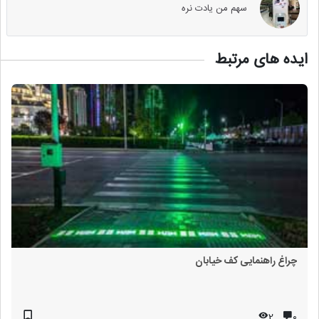
سهم من یادت نره
ایده های مرتبط
چراغ راهنمایی کف خیابان
2
۰