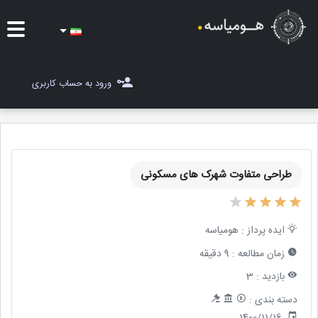
ایده ها
ورود به حساب کاربری
شغل یاب
مسابقات
طراحی متفاوت شهرک های مسکونی
مجله هومیاسه
ثبت ایده
ایده پرداز :
هومیاسه
زمان مطالعه :
9 دقیقه
بازدید :
3
دسته بندی :
1400/11/16