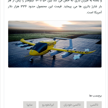
و بسته به میزان باری که حمل می کند بین 50 تا 70 کیلومتر را پس از هر
بار شارژ باتری ها می پیماید. قیمت این محصول حدود 336 هزار دلار
آمریکا است.
برچسب ها
تاکسی
تاکسی خودران
ایرانخودرو
سایپا