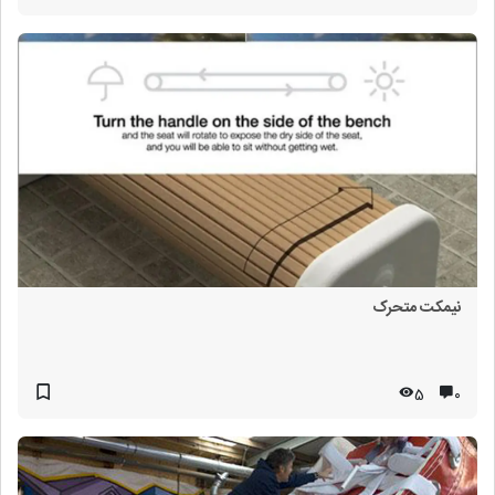
نیمکت متحرک
5
۰