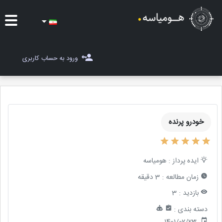
ایده ها
ورود به حساب کاربری
شغل یاب
مسابقات
خودرو پرنده
مجله هومیاسه
ثبت ایده
ایده پرداز :
هومیاسه
زمان مطالعه :
3 دقیقه
بازدید :
3
دسته بندی :
1401/02/23