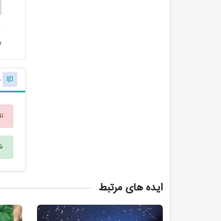
ب
ن
تا
شم
ایده های مرتبط