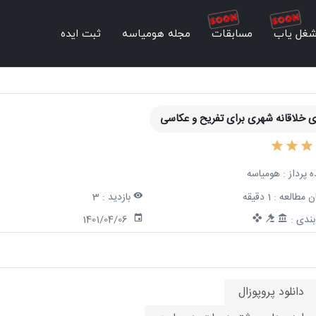
غل یاب
مسابقات
مجله هومیاسه
ثبت ایده
 خلاقانه شهری برای تفریح و عکاسی
ه پرداز :
هومیاسه
ن مطالعه :
1 دقیقه
بازدید :
3
ندی :
1401/04/06
دانلود پروپوزال