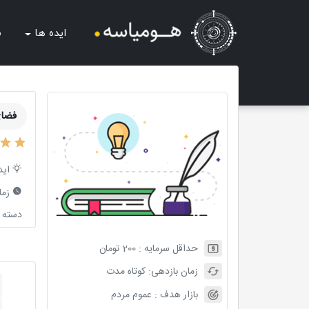
ایده ها
ش
فضای
اید
زما
دسته ب
حداقل سرمایه :
200
تومان
زمان بازدهی:
کوتاه مدت
بازار هدف :
عموم مردم