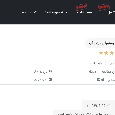
غل یاب
مسابقات
مجله هومیاسه
ثبت ایده
 رستوران روی آب
ه پرداز :
هومیاسه
ن مطالعه :
1 دقیقه
بازدید :
6
ندی :
1401/06/06
دانلود پروپوزال
ایده های بیشتر در بات هومیاسه