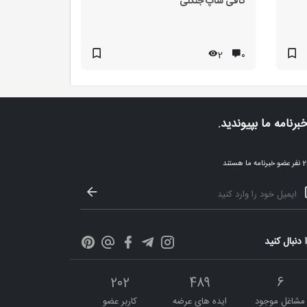
کافی شاپ جنگلی
2
۰
خبرنامه ما بپیوندید.
ا هستند
ا دنبال کنید
202
489
6
مشاغل موجود
ایده های عرضه
کاربر عضو