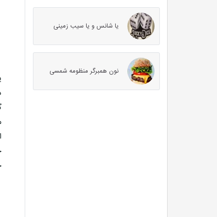
یا شانس و یا سیب زمینی
نون همبرگر منظومه شمسی
ی
د
گ
م
ا
خ
ج