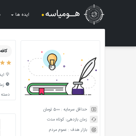
ایده ها
ش
کافه
اید
زما
دسته ب
حداقل سرمایه :
500
تومان
زمان بازدهی:
کوتاه مدت
بازار هدف :
عموم مردم