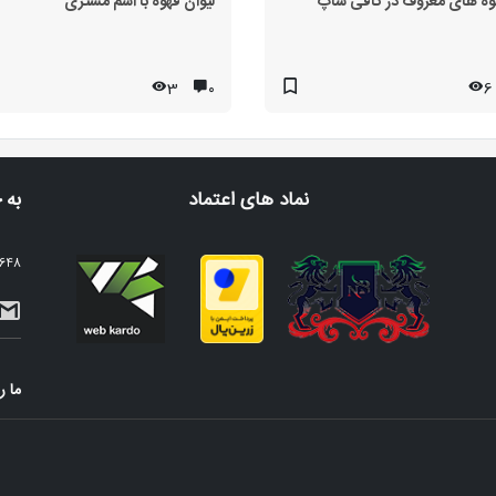
وه های معروف در کافی شاپ
لیوان قهوه با اسم مشتری
3
۰
6
نماد های اعتماد
به 
2648 نفر عضو خبرنامه م
ما ر