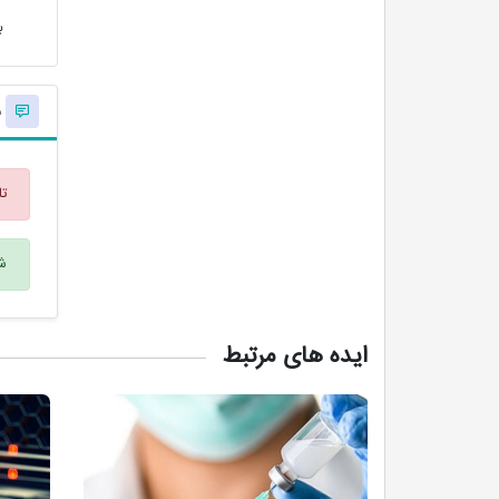
ب
ن
تا
شم
ایده های مرتبط