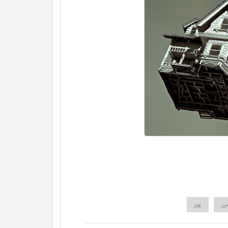
ن
پیر