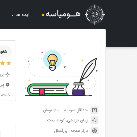
ایده ها
ش
هنوز
اید
زما
دسته ب
حداقل سرمایه :
300
تومان
زمان بازدهی:
کوتاه مدت
بازار هدف :
بزرگسال