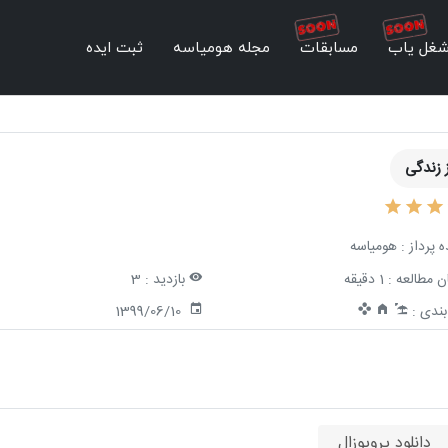
غل یاب
مسابقات
مجله هومیاسه
ثبت ایده
 زندگی
ه پرداز :
هومیاسه
ن مطالعه :
1 دقیقه
بازدید :
3
ندی :
1399/06/10
دانلود پروپوزال