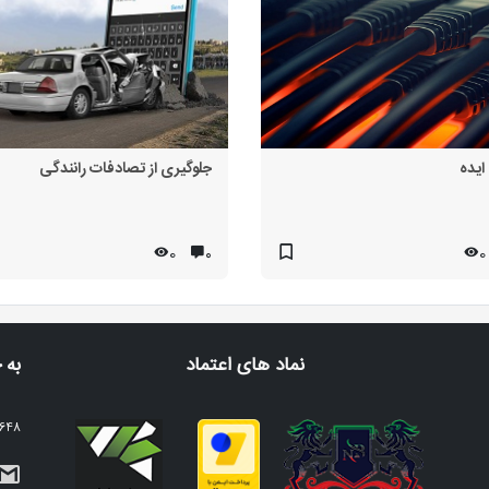
ایده
جلوگیری از تصادفات رانندگی
0
۰
0
نماد های اعتماد
به 
2648 نفر عضو خبرنامه م