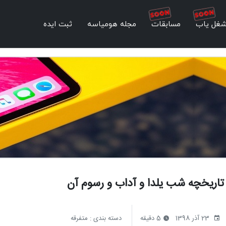
غل یاب
مسابقات
مجله هومیاسه
ثبت ایده
تاریخچه شب یلدا و آداب و رسوم آن
23 آذر 1398
5 دقیقه
دسته بندی :
متفرقه