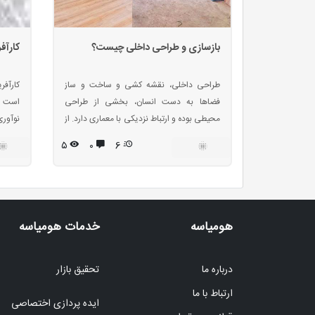
بازسازی و طراحی داخلی چیست؟
کارآف
طراحی داخلی، نقشه کشی و ساخت و ساز
کارآف
فضاها به دست انسان، بخشی از طراحی
است .
محیطی بوده و ارتباط نزدیکی با معماری دارد. از
نوآوری
اواسط قرن بیستم به نحوی از واژه دکوراتیو
رشته ع
۵
۰
6
داخلی استفاده شد که تقریبا معنا خود را از
این ف
دست داد بنابراین واژه های توصیفی بیشتری
کارآف
مورد استفاده قرار گرفته اند.
دیدگاه
. چهار
تولید،
هومیاسه
خدمات هومیاسه
بازار 
درباره ما
تحقیق بازار
ارتباط با ما
ایده پردازی اختصاصی