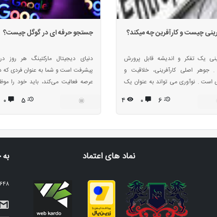
رینی چیست و کارآفرین چه میکند؟
جستجو حرفه ای در گوگل چیست؟
رینی یک تفکر و اندیشه قابل پرورش
دنیای دیجیتال مارکتینگ هر روز در
 جوهر اصلی کارآفرینی، خلاقیت و
پیشرفت است و شما به عنوان فردی که د
 است . نوآوری می تواند به عنوان یک
عرصه فعالیت می‌کند، باید خود را مو
لمی، در فرصت های مختلف تجربه شود.
یادگیری جدیدترین روش‌ها و مت
۰
5
۴
۰
6
رصت ها قابل دسته بندی هستند.
بازاریابی دیجیتال کنید. فرقی ندارد که مدی
رینی مفهومی است که تاکنون از
بازاریابی دیجیتال، کارشناس تولید و بازا
های مختلف مورد بررسی قرار گرفته است
محتوا، کارشناس سئو و بهینه سازی 
 دلیل مهم برای توجه به مقوله کارآفرینی
هستید. داشتن اطلاعات به‌روز 
 ثروت، توسعه فناوری ورقابت پذیری در
پیشرفت‌تان ضروری است.
نماد های اعتماد
به 
است.
2648 نفر عضو خبرنامه م