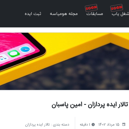
غل یاب
مسابقات
مجله هومیاسه
ثبت ایده
تالار ایده پردازان - امین پاسبان
15 مرداد 1402
1 دقیقه
دسته بندی :
تالار ایده پردازان