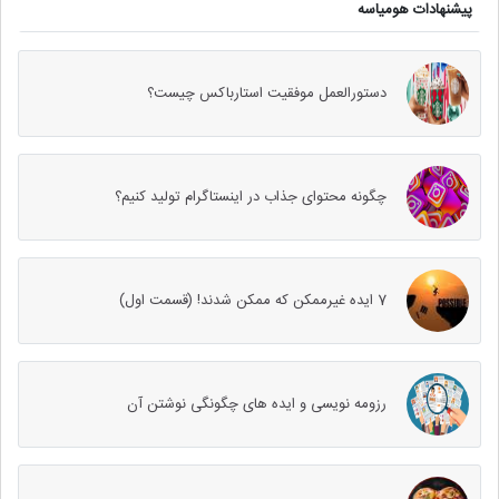
پیشنهادات هومیاسه
دستورالعمل موفقیت استارباکس چیست؟
چگونه محتوای جذاب در اینستاگرام تولید کنیم؟
7 ایده غیرممکن که ممکن شدند! (قسمت اول)
رزومه نویسی و ایده های چگونگی نوشتن آن