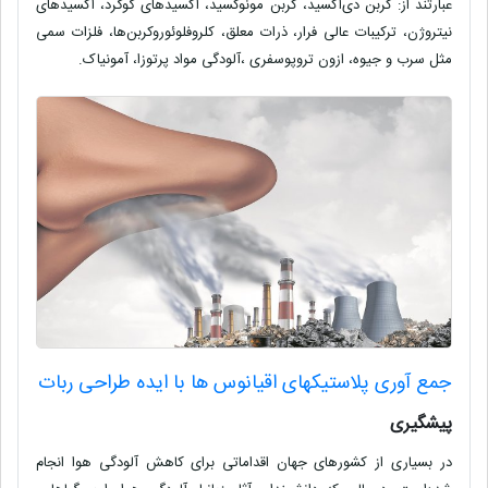
عبارتند از: کربن دی‌اکسید، کربن مونوکسید، اکسیدهای گوگرد، اکسیدهای
نیتروژن، ترکیبات عالی فرار، ذرات معلق، کلروفلوئوروکربن‌ها، فلزات سمی
مثل سرب و جیوه، ازون تروپوسفری ،آلودگی مواد پرتوزا، آمونیاک.
جمع آوری پلاستیکهای اقیانوس ها با ایده طراحی ربات
پیشگیری
در بسیاری از کشورهای جهان اقداماتی برای کاهش آلودگی هوا انجام