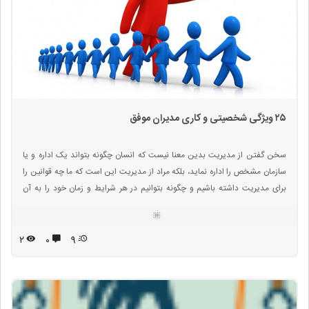
۲۵ ویژگی شخصیتی و کاری مدیران موفق
سخن گفتن از مديريت بدين معنا نيست که انسان چگونه بتواند يک اداره و يا
سازمان مشخص را اداره نمايد، بلکه مراد از مديريت اين است که ما چه قوانين را
برای مديريت داشته باشيم و چگونه بتوانيم در هر شرايط و زمان خود را به آن
قوانين پايبند بدانيم و مديريت خود مان را آنطور با قوانين جامعه مورد نظر
هماهنگ كنيم كه نه خود ما و نه جامعه از آن ضرر ببيند؟
۲
۰
9