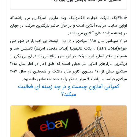
Ebay
یک شرکت تجارت الکترونیک چند ملیتى آمریکایی مى باشد،که
اولین سایت مزایده آنلاین است و در حال حاضر بزرگترین شرکت در جهان
در زمینه مزایده های آنلاین مى باشد
.
در ٣ سپتامبر سال ١٩٩٥ میلادى ، اى بى توسط پیر امیدیار در شهر سن
خوزه
(San Jose)
، ایلات کالیفرنیا (ایلات متحده امریکا) تاسیس شد و
همچنین دفتر اصلى این شرکت در این شهر واقع مى باشد. اى بى یکی از
بزرگترین بازارهای آنلاین
در جهان است که طبق آمار در آغاز سال ٢٠١٨
میلادى بیش از ١٧١ میلیون کاربر فعال داشت و همچنین در سال ٢٠١٧
میلادى درآمد سالیانه ٩.٧ میلیارد دلار را به خود اختصاص داده بود
.
کمپانی آمازون چیست و در چه زمینه ای فعالیت
میکند؟