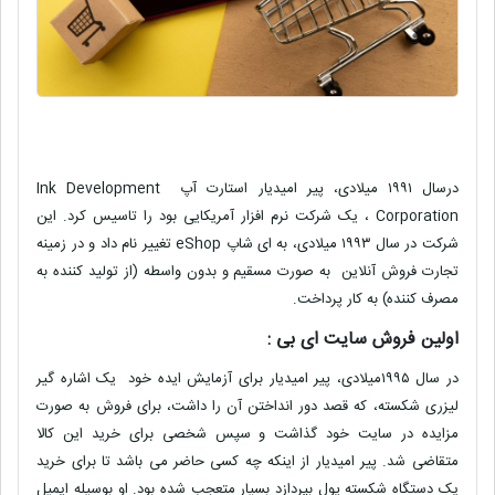
درسال ١٩٩١ میلادى، پیر امیدیار استارت آپ
Ink Development
Corporation
، یک شرکت نرم افزار آمریکایى بود را تاسیس کرد. این
شرکت در سال ١٩٩٣ میلادى، به اى شاپ
eShop
تغییر نام داد و در زمینه
تجارت فروش آنلاین به صورت مسقیم و بدون واسطه (از تولید کننده به
مصرف کننده) به کار پرداخت.
اولین فروش سایت اى بى :
در سال ١٩٩٥میلادى، پیر امیدیار براى آزمایش ایده خود یک اشاره گیر
لیزرى شکسته، که قصد دور انداختن آن را داشت، براى فروش به صورت
مزایده در سایت خود گذاشت و سپس شخصى براى خرید این کالا
متقاضى شد. پیر امیدیار از اینکه چه کسى حاضر مى باشد تا برای خرید
یک دستگاه شکسته پول بپردازد بسیار متعجب شده بود. او بوسیله ایمیل