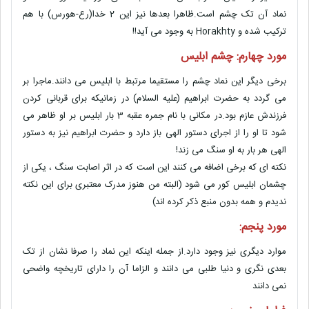
نماد آن تک چشم است.ظاهرا بعدها نیز این 2 خدا(رع-هورس) با هم
ترکیب شده و Horakhty به وجود می آید!!
مورد چهارم: چشم ابلیس
برخی دیگر این نماد چشم را مستقیما مرتبط با ابلیس می دانند.ماجرا بر
می گردد به حضرت ابراهیم (علیه السلام) در زمانیکه برای قربانی کردن
فرزندش عازم بود.در مکانی با نام جمره عقبه 3 بار ابلیس بر او ظاهر می
شود تا او را از اجرای دستور الهی باز دارد و حضرت ابراهیم نیز به دستور
الهی هر بار به او سنگ می زند!
نکته ای که برخی اضافه می کنند این است که در اثر اصابت سنگ ، یکی از
چشمان ابلیس کور می شود (البته من هنوز مدرک معتبری برای این نکته
ندیدم و همه بدون منبع ذکر کرده اند)
مورد پنجم:
موارد دیگری نیز وجود دارد.از جمله اینکه این نماد را صرفا نشان از تک
بعدی نگری و دنیا طلبی می دانند و الزاما آن را دارای تاریخچه واضحی
نمی دانند