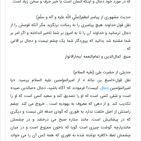
که در مورد خود دجال و اینکه انسان است یا خیر حرف و سخن زیاد است.
حدیث مشهوری از پیامبر اعظم(صلّي اللَّه عليه و آله و سلّم)
نقل قول:خداوند هیچ پیامبری را به رسالت برنگزید مگر آنکه قومش را از
دجال ترسانید و خداوند آن را تا به امروز بر شما تاخیر انداخته و اگر امر بر
شما مشتبه شد بدانید که پروردگار شما یک چشم نیست و دجال بر الاغی
که …
منبع: کمال‌الدین و تمام‌النعمه /بحارالانوار
حدیثی از حضرت علی (علیه السلام)
نقل قول:«اسبغ بن نباته » از امیرالمؤمنین علیه السلام پرسید: «یا
امیرالمؤمنین
دجال
کیست؟ فرمودند که: آگاه باشید، دجال «صائدبن صید»
است و شقی کسی است که او را تصدیق کند و سعید کسی است که او را
تکذیب کند…و از دهی که معروف به یهودیه است ، خروج می کند. چشم
راستش از اصل خلقت ندارد به طوری که گودی حدقه اش نیست و دیگری
که در پیشانیش است، مانند ستاره صبح می درخشد و در چشمش
مانندپارچه گوشت چیزی است گویا که باخون ممزوج است و در میان
چشمش لفظ «کافر» نوشته شده به طوری که همه کس آن را می خواند