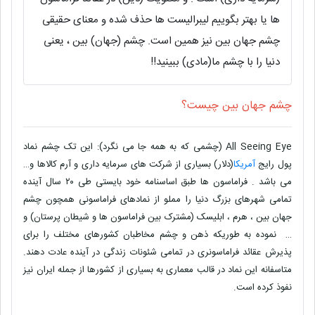
ها یا بهتر بگوییم لیبرالیست ها حذف شده و معنای حقیقی
چشم جهان بین نیز همین است. چشم (جهان) بین ، یعنی
دنیا را با چشم ما(مادی) ببینید!!
چشم جهان بین چیست؟
All Seeing Eye (چشمی که به همه جا می نگرد): این تک چشم نماد
پول رایج
آمریکا
(دلار) بسیاری از شرکت های سرمایه داری و آرم کالاها و…
می باشد . فراماسون ها طبق اساسنامه خود بایستی طی ۲۰ سال آینده
تمامی شهرهای بزرگ دنیا را مملو از نمادهای فراماسونی همچون چشم
جهان بین ، هرم ، ابلیسک (مشترک بین فراماسون ها و شیطان پرستان) و
… نموده به طوریکه ذهن و چشم مخاطبان کشورهای مختلف را برای
پذیرش عقائد فراماسونری در تمامی شئونات زندگی در آینده عادت دهند.
متاسفانه این نماد در قالب معماری به بسیاری از کشورها از جمله ایران نیز
نفوذ کرده است.