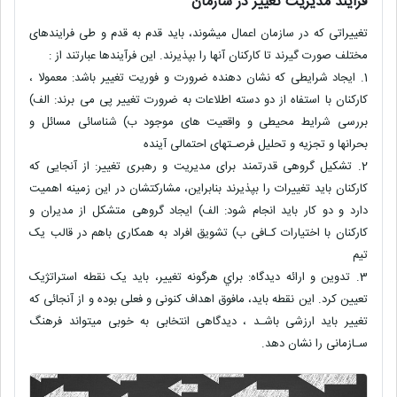
فرایند مدیریت تغییر در سازمان
تغییراتی که در سازمان اعمال میشوند، باید قدم به قدم و طی فرایندهای
مختلف صورت گیرند تا کارکنان آنها را بپذیرند. این فرآیندها عبارتند از :
1.
ایجاد شرایطی که نشان دهنده ضرورت و فوریت تغییر باشد: معمولا ،
کارکنان با استفاه از دو دسته اطلاعات به ضرورت تغییر پی می برند: الف)
بررسی شرایط محیطی و واقعیت های موجود ب) شناسائی مسائل و
بحرانها و تجزیه و تحلیل فرصـتهای احتمالی آینده
2. تشکیل گروهی قدرتمند برای مدیریت و رهبری تغییر: از آنجایی که
کارکنان باید تغییرات را بپذیرند بنابراین، مشارکتشان در این زمینه اهمیت
دارد و دو کار باید انجام شود: الف) ایجاد گروهی متشکل از مدیران و
کارکنان با اختیارات کـافی ب) تشویق افراد به همکاری باهم در قالب یک
تیم
3. تدوین و ارائه دیدگاه: براي هرگونه تغییر، باید یک نقطه استراتژیک
تعیین کرد. این نقطه باید، مافوق اهداف کنونی و فعلی بوده و از آنجائی که
تغییر باید ارزشی باشـد ، دیدگاهی انتخابی به خوبی میتواند فرهنگ
سـازمانی را نشان دهد.