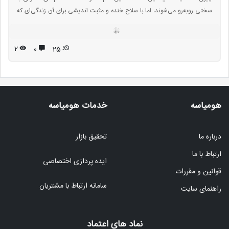
سختی رو‌به‌رو می‌شوند، اما با سلاحِ خنده و مثبت اندیشی برای آن زندگی‌‌ای که
لایقش هستند، دائما مبارزه می‌کنند؛‌ بنابراین اگر تا به حال از خودتان پرسیده‌اید
که «چرا آنها همیشه اینقدر خوشحال‌اند؟» با ما همراه شوید تا با هم برخی از
رازهای این افرادِ واقعا خوشحال را مرور کنیم.
۲
۰
25
هومیاسه
خدمات هومیاسه
درباره ما
تحقیق بازار
ارتباط با ما
ایده پردازی اختصاصی
قوانین و مقررات
سامانه ارتباط با مشتریان
راهنمای سایت
نماد های اعتماد